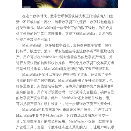
在这个数字时代，数字货币和区块链技术正日渐成为人们生
活中不可或缺的一部分。随着数字货币的流行，数字钱包也越来
越受到重视。MathWallet是一款安全可信的数字钱包，为用户提
供了便捷的数字货币管理服务。立即下载MathWallet，让您的数
字资产更加安全可靠！
MathWallet是一款多链数字钱包，支持多种数字货币，包括
比特币、以太坊、波卡、币安智能链等主流数字货币和区块链资
产。用户可以在MathWallet中随时查看自己的数字资产情况，并
进行方便快捷的转账和收款操作。无论您是数字货币交易爱好者
还是长期持币者，MathWallet都是您理想的数字资产管理工具。
MathWallet不仅可以方便用户管理数字货币，还提供了安全
可靠的数字资产保护措施。MathWallet采用了多种安全技术，包
括多重签名、离线签名等技术，保障用户的数字资产免受黑客和
盗窃的侵害。用户可以设置密码、助记词等安全措施，确保自己
的数字资产安全可靠。此外，MathWallet还支持硬件钱包，用户
可以把资产保存在硬件设备上，进一步增强数字资产的安全性。
MathWallet还具有丰富的生态建设和应用场景。用户可以在
MathWallet中参与各种DeFi应用、NFT市场以及游戏和社交平
台，实现数字资产的增值和应用。MathWallet不仅是一款数字资
产管理工具，更是一个数字经济生态系统的入口，让用户可以尽